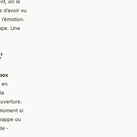
nt, on le
e d’avoir vu
 l’émotion.
appe. Une
?
box
s en
la
uverture.
 moment si
chappe ou
le -