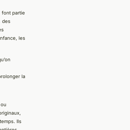
, font partie
, des
es
enfance, les
qu’on
rolonger la
 ou
originaux,
temps. Ils
entières.