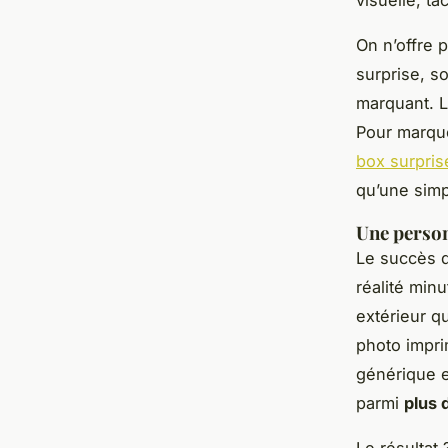
visuelle, ta
On n’offre 
surprise, s
marquant. L
Pour marque
box surpris
qu’une simp
Une person
Le succès d
réalité min
extérieur qu
photo impri
générique e
parmi
plus 