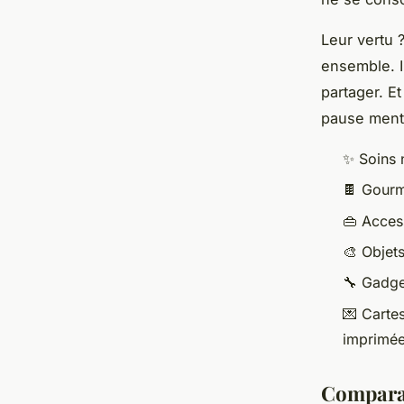
Leur vertu 
ensemble. I
partager. E
pause ment
✨ Soins 
🍫 Gourma
👜 Access
🎨 Objet
🔧 Gadge
💌 Carte
imprimé
Comparat