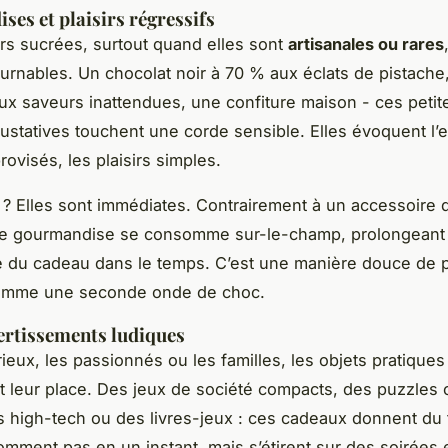
es et plaisirs régressifs
s sucrées, surtout quand elles sont
artisanales ou rares
urnables. Un chocolat noir à 70 % aux éclats de pistache
x saveurs inattendues, une confiture maison - ces petit
gustatives touchent une corde sensible. Elles évoquent l’
ovisés, les plaisirs simples.
t ? Elles sont immédiates. Contrairement à un accessoire 
ne gourmandise se consomme sur-le-champ, prolongeant
e du cadeau dans le temps. C’est une manière douce de p
comme une seconde onde de choc.
vertissements ludiques
rieux, les passionnés ou les familles, les objets pratiques
t leur place. Des jeux de société compacts, des puzzles 
 high-tech ou des livres-jeux : ces cadeaux donnent du 
mment pas en un instant, mais s’étirent sur des soirées 