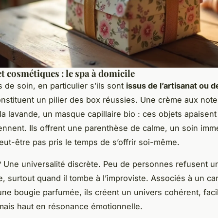
et cosmétiques : le spa à domicile
 de soin, en particulier s’ils sont
issus de l’artisanat ou 
onstituent un pilier des box réussies. Une crème aux not
la lavande, un masque capillaire bio : ces objets apaisent
rennent. Ils offrent une parenthèse de calme, un soin imm
peut-être pas pris le temps de s’offrir soi-même.
? Une universalité discrète. Peu de personnes refusent 
e, surtout quand il tombe à l’improviste. Associés à un ca
une bougie parfumée, ils créent un univers cohérent, faci
mais haut en résonance émotionnelle.