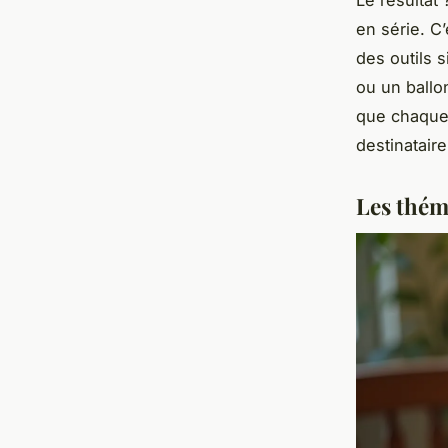
Le résultat
en série. C’
des outils 
ou un ballo
que chaque o
destinatair
Les thém