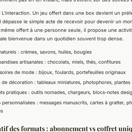
? L’interaction. Un jeu offert dans une box devient un prét
l dépasse le simple acte de recevoir pour devenir un mo
t même offert à une personne seule, il propose une activi
ale bienvenue dans un quotidien souvent trop dense.
naturels : crèmes, savons, huiles, bougies
ndises artisanales : chocolats, miels, thés, confitures
oires de mode : bijoux, foulards, portefeuilles originaux
s de décoration : tableaux miniatures, photophores, plantes
ts pratiques : outils nomades, chargeurs, blocs-notes desi
s personnalisées : messages manuscrits, cartes à gratter, p
es
if des formats : abonnement vs coffret uni