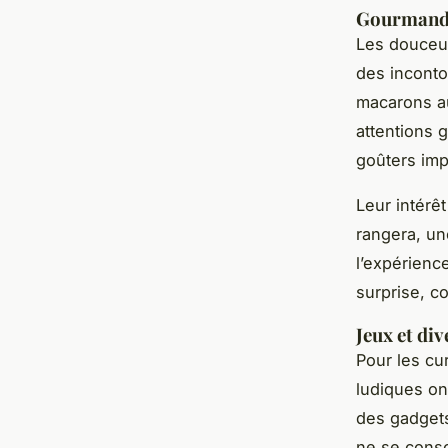
Gourmandis
Les douceur
des inconto
macarons au
attentions 
goûters impr
Leur intérê
rangera, u
l’expérienc
surprise, 
Jeux et di
Pour les cu
ludiques on
des gadgets
ne se conso