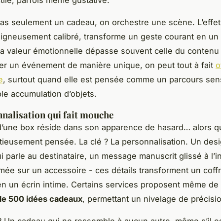
ctile, parfois même gustative.
pas seulement un cadeau, on orchestre une scène. L’effet
oigneusement calibré, transforme un geste courant en un
a valeur émotionnelle dépasse souvent celle du contenu
r un événement de manière unique, on peut tout à fait
o
e
, surtout quand elle est pensée comme un parcours sens
le accumulation d’objets.
nalisation qui fait mouche
’une box réside dans son apparence de hasard… alors qu
utieusement pensée. La clé ? La personnalisation. Un des
i parle au destinataire, un message manuscrit glissé à l’i
mée sur un accessoire - ces détails transforment un coffr
n un écrin intime. Certains services proposent même de 
de 500 idées cadeaux
, permettant un nivelage de précisio