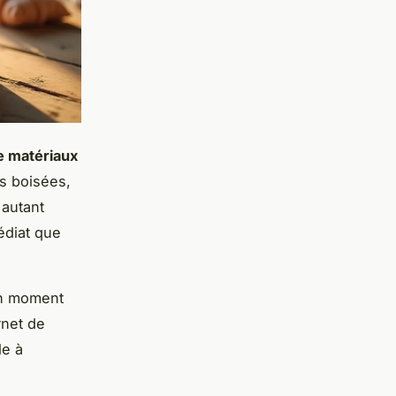
de matériaux
es boisées,
 autant
édiat que
un moment
rnet de
le à