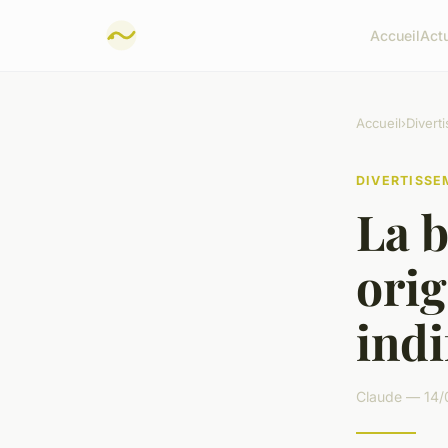
Accueil
Act
Accueil
›
Divert
DIVERTISS
La b
orig
indi
Claude — 14/