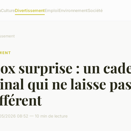
u
Culture
Divertissement
Emploi
Environnement
Société
issement
EMENT
ox surprise : un cad
inal qui ne laisse pa
fférent
05/2026 08:52 — 10 min de lecture