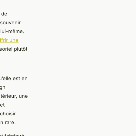
 de
 souvenir
 lui-même.
ffrir une
oriel plutôt
’elle est en
ign
ntérieur, une
et
choisir
n rare.