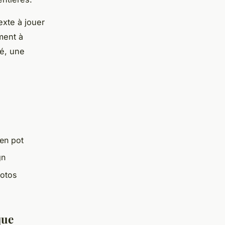
exte à jouer
ment à
té, une
 en pot
gn
hotos
que