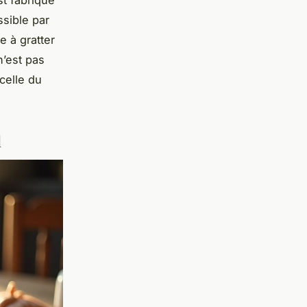
st fabriqué
ssible par
e à gratter
n’est pas
 celle du
l