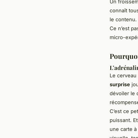
Un froissem
connaît tous
le contenu. 
Ce n’est pa
micro-expér
Pourquoi
L’adrénalin
Le cerveau 
surprise
jou
dévoiler le
récompense,
C’est ce pet
puissant. E
une carte à